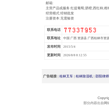
邮箱:
主营产品或服务:红提葡萄;脐橙;西红柿;柑
经营模式:经销批发
注册资本:无需验资
联系电话
联系地址
中国 广西 资源县 广西桂林市资
发布时间
2015/5/4
更新时间
2026/8/8 8:12:55
桂林叉车
桂林除湿机
邵阳律师
广告链接
|
|
|
Copyri
部分内容出自网